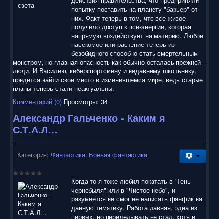
действия правительства, что предприняли
попытку поставить на планету "барьер" от
них. Факт теперь в том, что все живое
получило доступ к пси-энергии, которая
напрямую воздействует на материю. Любое
насекомое или растение теперь из
безобидного способно стать смертельным
монстром, но главная опасность как обычно осталась прежней –
люди. И Василию, киберспортсмену и недавнему школьнику,
придется найти свое место в изменившемся мире, ведь старые
планы теперь стали неактуальны.
Комментарий (0)
Просмотры: 34
Александр Гальченко - Каким я
С.Т.А.Л…
Категория:
Фантастика. Боевая фантастика
Когда-то я тоже любил покатать в "Тень
чернобыля" или в "Чистое небо", и
разумеется не смог не написать фанфик на
данную тематику. Работа давняя, одна из
первых, но переделывать не стал, хотя и