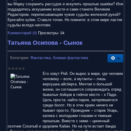
вы Марку сохранить рассудок и искупить прошлые ошибки? Или
поддадитесь искушению власти и сами станете Великим
Редактором, переписывающим чужие судьбы железной рукой?
Бросайте кубик. Ставьте точки. Но помните: в этом мире ластик
судьбы всегда наготове.
Комментарий (0)
Просмотры: 34
Татьяна Осипова - Сынок
Категория:
Фантастика. Боевая фантастика
Его зовут Рой. Он вырос в мире, где человек
человеку – волк, а мутанты – лишь
верхушка айсберга. Мечтая о большой
жизни, он соглашается сопровождать отряд
бывалых бойцов в гиблое место – к Пади.
Цель проста: найти парня, затерявшегося
среди болот. Но в этих краях ничего не
бывает просто. Проводник – старик Ухарь,
калека с молодыми глазами и темным
прошлым. Вместе с ними – циничный
охотник Сохатый и здоровяк Кабан. Но на пути встает банда