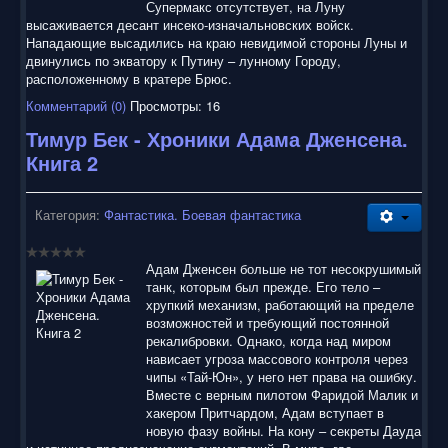
Супермакс отсутствует, на Луну
высаживается десант инсеко-изначальновских войск.
Нападающие высадились на краю невидимой стороны Луны и
двинулись по экватору к Путину – лунному Городу,
расположенному в кратере Брюс.
Комментарий (0)
Просмотры: 16
Тимур Бек - Хроники Адама Дженсена.
Книга 2
Категория:
Фантастика. Боевая фантастика
Адам Дженсен больше не тот несокрушимый
танк, которым был прежде. Его тело –
хрупкий механизм, работающий на пределе
возможностей и требующий постоянной
рекалибровки. Однако, когда над миром
нависает угроза массового контроля через
чипы «Тай-Юн», у него нет права на ошибку.
Вместе с верным пилотом Фаридой Малик и
хакером Притчардом, Адам вступает в
новую фазу войны. На кону – секреты Дауда