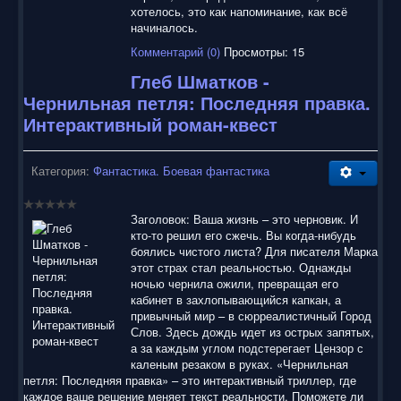
хотелось, это как напоминание, как всё
начиналось.
Комментарий (0)
Просмотры: 15
Глеб Шматков -
Чернильная петля: Последняя правка.
Интерактивный роман-квест
Категория:
Фантастика. Боевая фантастика
Заголовок: Ваша жизнь – это черновик. И
кто-то решил его сжечь. Вы когда-нибудь
боялись чистого листа? Для писателя Марка
этот страх стал реальностью. Однажды
ночью чернила ожили, превращая его
кабинет в захлопывающийся капкан, а
привычный мир – в сюрреалистичный Город
Слов. Здесь дождь идет из острых запятых,
а за каждым углом подстерегает Цензор с
каленым резаком в руках. «Чернильная
петля: Последняя правка» – это интерактивный триллер, где
каждое ваше решение меняет текст реальности. Поможете ли