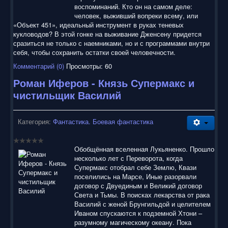
воспоминаний. Кто он на самом деле:
человек, выживший вопреки всему, или
«Объект 451», идеальный инструмент в руках теневых
кукловодов? В этой гонке на выживание Дженсену придется
сразиться не только с наемниками, но и с программами внутри
себя, чтобы сохранить остатки своей человечности.
Комментарий (0)
Просмотры: 60
Роман Иферов - Князь Супермакс и
чистильщик Василий
Категория:
Фантастика. Боевая фантастика
Обобщённая вселенная Лукьяненко. Прошло
несколько лет с Переворота, когда
Супермакс отобрал себе Землю, Квази
поселились на Марсе, Иные разорвали
договор с Двуединым и Великий договор
Света и Тьмы. В поисках лекарства от рака
Василий с женой Брунгильдой и целителем
Иваном спускаются к подземной Хтони –
разумному магическому океану. Пока