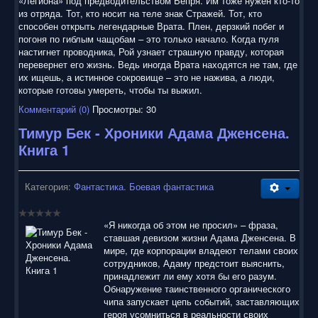
«Легиона» под предводительством Вепря. Им тоже нужен кто-то
из отряда. Тот, кто носит на теле знак Стражей. Тот, кто
способен открыть легендарные Врата. Плен, дерзкий побег и
погоня по гиблым чащобам – это только начало. Когда пуля
настигнет проводника, Рой узнает страшную правду, которая
перевернет его жизнь. Ведь иногда Врата находятся не там, где
их ищешь, а истинное сокровище – это не нажива, а люди,
которые готовы умереть, чтобы ты выжил.
Комментарий (0)
Просмотры: 30
Тимур Бек - Хроники Адама Дженсена.
Книга 1
Категория:
Фантастика. Боевая фантастика
«Я никогда об этом не просил» – фраза,
ставшая девизом жизни Адама Дженсена. В
мире, где корпорации владеют телами своих
сотрудников, Адаму предстоит выяснить,
принадлежит ли ему хотя бы его разум.
Обнаружение таинственного органического
чипа запускает цепь событий, заставляющих
героя усомниться в реальности своих