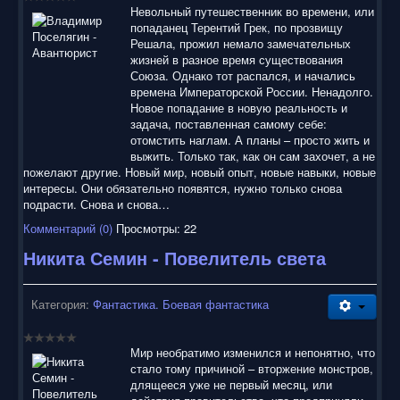
воспользоваться нашим сайтом, найти и скачать нужные
Невольный путешественник во времени, или
Вам электронные книги бесплатно и без регистрации введя
попаданец Терентий Грек, по прозвищу
автора, название книги или имя полюбившегося героя в
Решала, прожил немало замечательных
строку поиска. На нашем сайте для ознакомления можно
жизней в разное время существования
бесплатно
скачать
книги
в электронных форматах fb2,
Союза. Однако тот распался, и начались
epub, pdf, rtf, txt, читать онлайн или купить лицензионные
времена Императорской России. Ненадолго.
электронные книги. Наш сайт постоянно развивается и
Новое попадание в новую реальность и
пополняется. Надеюсь, Вы станете нашим постоянным
задача, поставленная самому себе:
посетителем.
отомстить наглам. А планы – просто жить и
выжить. Только так, как он сам захочет, а не
пожелают другие. Новый мир, новый опыт, новые навыки, новые
интересы. Они обязательно появятся, нужно только снова
подрасти. Снова и снова…
Комментарий (0)
Просмотры: 22
Никита Семин - Повелитель света
Категория:
Фантастика. Боевая фантастика
Мир необратимо изменился и непонятно, что
стало тому причиной – вторжение монстров,
длящееся уже не первый месяц, или