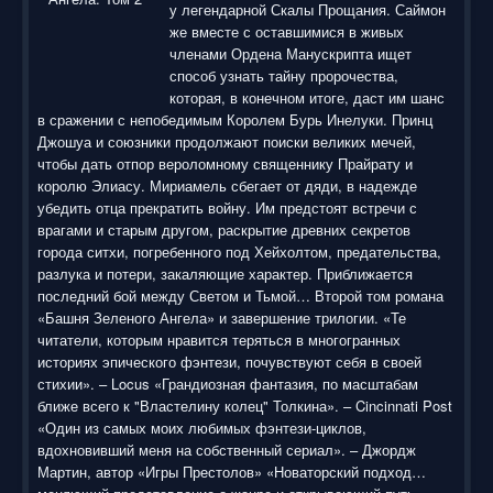
у легендарной Скалы Прощания. Саймон
же вместе с оставшимися в живых
членами Ордена Манускрипта ищет
способ узнать тайну пророчества,
которая, в конечном итоге, даст им шанс
в сражении с непобедимым Королем Бурь Инелуки. Принц
Джошуа и союзники продолжают поиски великих мечей,
чтобы дать отпор вероломному священнику Прайрату и
королю Элиасу. Мириамель сбегает от дяди, в надежде
убедить отца прекратить войну. Им предстоят встречи с
врагами и старым другом, раскрытие древних секретов
города ситхи, погребенного под Хейхолтом, предательства,
разлука и потери, закаляющие характер. Приближается
последний бой между Светом и Тьмой… Второй том романа
«Башня Зеленого Ангела» и завершение трилогии. «Те
читатели, которым нравится теряться в многогранных
историях эпического фэнтези, почувствуют себя в своей
стихии». – Locus «Грандиозная фантазия, по масштабам
ближе всего к "Властелину колец" Толкина». – Cincinnati Post
«Один из самых моих любимых фэнтези-циклов,
вдохновивший меня на собственный сериал». – Джордж
Мартин, автор «Игры Престолов» «Новаторский подход…