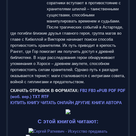
соратники вступают в противостояние с
хранителями шпилей – таинственными
существами, способными
манипулировать временем и судьбами.
После трагических событий в Астартеде,
где погибли близкие друзья главного героя, группа магов во
главе с Кибеллой и Виктором начинает поиски способа
противостоять хранителям. Их путь приводит в крепость
Рангет, где Гор помогает им получить доступ к древней
библиотеке. В ходе расследования герои обнаруживают
упоминания о Хоросе – древнем амулете, способном
противостоять силам хранителей. Однако путь к разгадке
оказывается тернист: маги сталкиваются с интригами совета,
войной с гиплингами и предательством.
СКАЧАТЬ ОТРЫВОК В ФОРМАТАХ:
FB2
FB3
ePUB
PDF
PDF
(моб. вер.)
TXT
RTF
КУПИТЬ КНИГУ
ЧИТАТЬ ОНЛАЙН
ДРУГИЕ КНИГИ АВТОРА
С этой книгой читают: