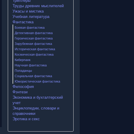
Триллеры
Труды древних мыслителей
Ужасы и мистика
Учебная литература
Фантастика
Боевая фантастика
Детективная фантастика
Героическая фантастика
Зарубежная фантастика
Историческая фантастика
Космическая фантастика
Киберпанк
Научная фантастика
Попаданцы
Социальная фантастика
Юмористическая фантастика
Философия
Фэнтези
Экономика и бухгалтерский
учет
Энциклопедии, словари и
справочники
Эротика и секс