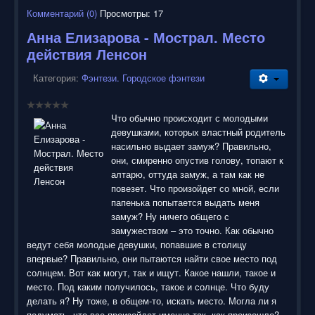
Комментарий (0)
Просмотры: 17
Анна Елизарова - Мострал. Место
действия Ленсон
Категория:
Фэнтези. Городское фэнтези
Что обычно происходит с молодыми
девушками, которых властный родитель
насильно выдает замуж? Правильно,
они, смиренно опустив голову, топают к
алтарю, оттуда замуж, а там как не
повезет. Что произойдет со мной, если
папенька попытается выдать меня
замуж? Ну ничего общего с
замужеством – это точно. Как обычно
ведут себя молодые девушки, попавшие в столицу
впервые? Правильно, они пытаются найти свое место под
солнцем. Вот как могут, так и ищут. Какое нашли, такое и
место. Под каким получилось, такое и солнце. Что буду
делать я? Ну тоже, в общем-то, искать место. Могла ли я
подумать, что все произойдет именно так, как произошло?