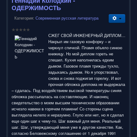
Геннадий Колодкин -
ОДЕРЖИМОСТЬ
Категория:
Современная русская литература
СЖЕГ СВОЙ ИНЖЕНЕРНЫЙ ДИПЛОМ…
Накрыл им газовую конфорку – и
чиркнул спичкой. Пламя объяло синюю
книжицу. Но мой диплом гореть не
спешил. Кухня наполнилась едким
дымом. Газовое пламя трижды тухло,
задыхаясь дымом. Но я упорствовал,
снова и снова поджигая горелку. И вот
прочная обложка диплома не выдержала
– сдалась. Под воздействием высокой температуры синяя
обложка рассыпалась на составляющие. И наконец
свидетельство о моем высшем техническом образовании
исчезло навеки в горячем пламени! Со стороны сцена
выглядела нелепо и неразумно. Глупо или нет, но я сделал
еще один шаг к чему-то. Шаг важный для меня. Реальный
шаг. Шаг, утверждающий меня уже в другом качестве. Как,
согласно Беловежскому соглашению от 1 декабря 1991