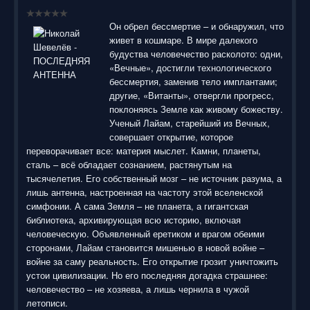
воспользоваться нашим сайтом, найти и скачать нужные
Вам электронные книги бесплатно и без регистрации введя
автора, название книги или имя полюбившегося героя в
Он обрел бессмертие – и обнаружил, что
строку поиска. На нашем сайте для ознакомления можно
живет в кошмаре. В мире далекого
бесплатно
скачать
книги
в электронных форматах fb2,
будуства человечество расколото: одни,
epub, pdf, rtf, txt, читать онлайн или купить лицензионные
«Вечные», достигли технологического
электронные книги. Наш сайт постоянно развивается и
бессмертия, заменив тело имплантами;
пополняется. Надеюсь, Вы станете нашим постоянным
другие, «Витанты», отвергли прогресс,
посетителем.
поклоняясь Земле как живому божеству.
Ученый Лайам, старейший из Вечных,
совершает открытие, которое
переворачивает все: материя мыслет. Камни, планеты,
сталь – всё обладает сознанием, растянутым на
тысячелетия. Его собственный мозг – не источник разума, а
лишь антенна, настроенная на частоту этой вселенской
симфонии. А сама Земля – не планета, а гигантская
библиотека, архивирующая всю историю, включая
человеческую. Объявленный еретиком и врагом обеими
сторонами, Лайам становится мишенью в новой войне –
войне за саму реальность. Его открытие грозит уничтожить
устои цивилизации. Но его последняя догадка страшнее:
человечество – не хозяева, а лишь чернила в чужой
летописи.