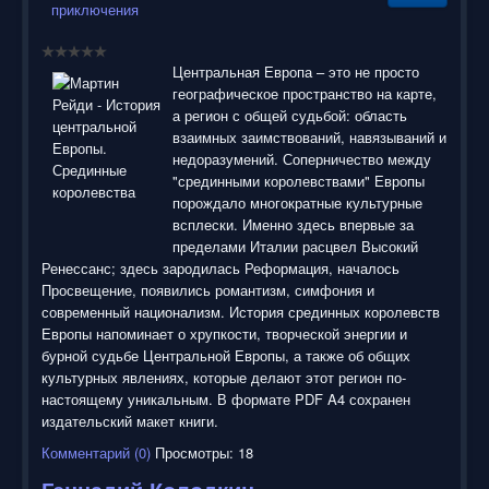
приключения
Центральная Европа – это не просто
географическое пространство на карте,
а регион с общей судьбой: область
взаимных заимствований, навязываний и
недоразумений. Соперничество между
"срединными королевствами" Европы
порождало многократные культурные
всплески. Именно здесь впервые за
пределами Италии расцвел Высокий
Ренессанс; здесь зародилась Реформация, началось
Просвещение, появились романтизм, симфония и
современный национализм. История срединных королевств
Европы напоминает о хрупкости, творческой энергии и
бурной судьбе Центральной Европы, а также об общих
культурных явлениях, которые делают этот регион по-
настоящему уникальным. В формате PDF A4 сохранен
издательский макет книги.
Комментарий (0)
Просмотры: 18