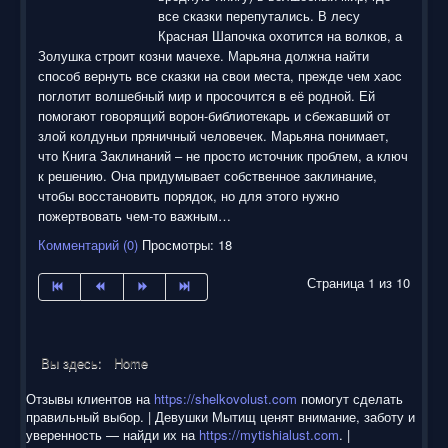
все сказки перепутались. В лесу
Красная Шапочка охотится на волков, а
Золушка строит козни мачехе. Марьяна должна найти
способ вернуть все сказки на свои места, прежде чем хаос
поглотит волшебный мир и просочится в её родной. Ей
помогают говорящий ворон-библиотекарь и сбежавший от
злой колдуньи пряничный человечек. Марьяна понимает,
что Книга Заклинаний – не просто источник проблем, а ключ
к решению. Она придумывает собственное заклинание,
чтобы восстановить порядок, но для этого нужно
пожертвовать чем-то важным…
Комментарий (0)
Просмотры: 18
Страница 1 из 10
Вы здесь:
Home
Отзывы клиентов на
https://shelkovolust.com
помогут сделать
правильный выбор. | Девушки Мытищ ценят внимание, заботу и
уверенность — найди их на
https://mytishialust.com
. |