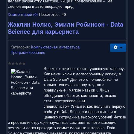
делает разработку быстрее, чище и предсказуемее – без
слепой веры в автогенерацию. прид
Комментарий (0)
Просмотры: 49
Жаклин Нолис, Эмили Робинсон - Data
Science для карьериста
Категория:
Компьютерная литература.
Программирование
Все мы хотим построить успешную карьеру.
Как найти ключ к долгосрочному успеху в
Data Science? Для этого понадобятся не
только технические ноу-хау, но и
правильные «мягкие навыки». Лишь
объединив оба этих компонента, можно
стать востребованным
специалистом.Узнайте, как получить первую
работу в Data Science и превратиться в
ценного сотрудника высокого уровня! Четкие
и простые инструкции научат вас составлять потрясающие
резюме и легко проходить самые сложные интервью. Data
Science стремительно меняется, поэтому поддерживать