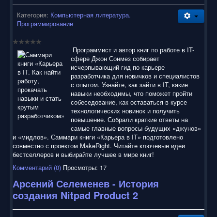
воспользоваться нашим сайтом, найти и скачать нужные
Вам электронные книги бесплатно и без регистрации введя
Категория:
Компьютерная литература.
автора, название книги или имя полюбившегося героя в
Программирование
строку поиска. На нашем сайте для ознакомления можно
бесплатно
скачать
книги
в электронных форматах fb2,
epub, pdf, rtf, txt, читать онлайн или купить лицензионные
Программист и автор книг по работе в IT-
электронные книги. Наш сайт постоянно развивается и
сфере Джон Сонмез собирает
пополняется. Надеюсь, Вы станете нашим постоянным
исчерпывающий гид по карьере
посетителем.
разработчика для новичков и специалистов
с опытом. Узнайте, как зайти в IT, какие
навыки необходимы, что поможет пройти
собеседование, как оставаться в курсе
технологических новинок и получить
повышение. Собрали краткие ответы на
самые главные вопросы будущих «джунов»
и «мидлов». Саммари книги «Карьера в IT» подготовлено
совместно с проектом MakeRight. Читайте ключевые идеи
бестселлеров и выбирайте лучшее в мире книг!
Комментарий (0)
Просмотры: 17
Арсений Селеменев - История
создания Nitpad Product 2