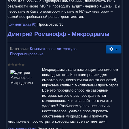
Mode для борьбы с «дрейфом намерений», подключать ИИ к
реальности через MCP и проводить аудит «чёрного ящика». Вы
перестанете быть оператором и станете ИИ-архитектором –
самой востребованной ролью десятилетия.
Комментарий (0)
Просмотры: 35
Дмитрий Романофф - Микродрамы
Категория:
Компьютерная литература.
Программирование
Микродрамы стали настоящим феноменом
последних лет. Короткие ролики для
смартфонов, бесконечная лента соцсетей,
вирусные клипы с миллионами просмотров.
Всё это породило спрос на заводные
истории, которые распространяются
молниеносно. Как и за счёт чего им это
удаётся? Разбираем успех нескольких
бестселлеров, учимся проектировать
собственные микродрамы и получать
миллионные просмотры, о которых мы все так мечтаем!
Комментарий (0)
Просмотры: 75