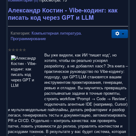
Александр Костин - Vibe-кодинг: как
писать код через GPT и LLM
Категория:
Компьютерная литература.
Программирование
Вы уже видели, как ИИ “пишет код”, но
хотите, чтобы он реально ускорял
разработку, а не добавлял хаос? Эта книга –
практическое руководство по Vibe-кодингу:
подходу, где GPT/LLM становятся вашим
инструментом проектирования, генерации,
ревью и отладки. Вы научитесь превращать
расплывчатые задачи в точные промпты,
строить workflow “Prompt → Code → Review”,
подключать агентные IDE (например, Cursor)
и мульти-модельные пайплайны, делать рефакторинг и разбор
легаси, генерировать тесты и документацию, автоматизировать
PR и CI/CD. Отдельно – контроль качества: как проверять
патчи, ловить уязвимости до релиза, управлять контекстом и
расходами токенов. В результате у вас будет система, которая