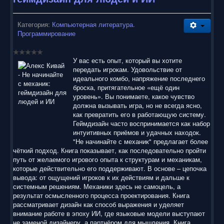
Категория:
Компьютерная литература.
Программирование
У вас есть опыт, который вы хотите
передать игрокам. Удовольствие от
идеального комбо, напряжение последнего
броска, притягательное «ещё один
уровень». Вы понимаете, какое чувство
должна вызывать игра, но не всегда ясно,
как превратить его в работающую систему.
Геймдизайн часто воспринимается как набор
интуитивных приёмов и удачных находок.
"Не начинайте с механик" предлагает более
чёткий подход. Книга показывает, как последовательно пройти
путь от желаемого игрового опыта к структурам и механикам,
которые действительно его поддерживают. В основе – цепочка
вывода: от ощущений игроков к их действиям и дальше к
системным решениям. Механики здесь не самоцель, а
результат осмысленного процесса проектирования. Книга
рассматривает дизайн как способ выражения и уделяет
внимание работе в эпоху ИИ, где языковые модели выступают
не заменой дизайнеру, а партнёром для мышления. Книга