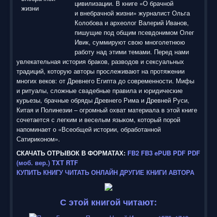
цивилизации. В книге «О брачной
и внебрачной жизни» журналист Ольга
Колобова и археолог Валерий Иванов,
пишущие под общим псевдонимом Олег
Ивик, суммируют свою многолетнюю
работу над этими темами. Перед нами
увлекательная история браков, разводов и сексуальных
традиций, которую авторы прослеживают на протяжении
многих веков: от Древнего Египта до современности. Мифы
и ритуалы, сложные свадебные правила и юридические
курьезы, брачные обряды Древнего Рима и Древней Руси,
Китая и Полинезии – огромный охват материала в этой книге
сочетается с легким и веселым языком, который порой
напоминает о «Всеобщей истории, обработанной
Сатириконом».
СКАЧАТЬ ОТРЫВОК В ФОРМАТАХ:
FB2
FB3
ePUB
PDF
PDF
(моб. вер.)
TXT
RTF
КУПИТЬ КНИГУ
ЧИТАТЬ ОНЛАЙН
ДРУГИЕ КНИГИ АВТОРА
С этой книгой читают: