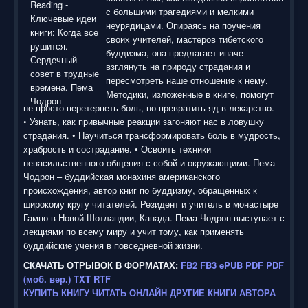
с большими трагедиями и мелкими
неурядицами. Опираясь на поучения
своих учителей, мастеров тибетского
буддизма, она предлагает иначе
взглянуть на природу страдания и
пересмотреть наше отношение к нему.
Методики, изложенные в книге, помогут
не просто перетерпеть боль, но превратить яд в лекарство.
• Узнать, как привычные реакции загоняют нас в ловушку
страдания. • Научиться трансформировать боль в мудрость,
храбрость и сострадание. • Освоить техники
ненасильственного общения с собой и окружающими. Пема
Чодрон – буддийская монахиня американского
происхождения, автор книг по буддизму, обращенных к
широкому кругу читателей. Резидент и учитель в монастыре
Гампо в Новой Шотландии, Канада. Пема Чодрон выступает с
лекциями по всему миру и учит тому, как применять
буддийские учения в повседневной жизни.
СКАЧАТЬ ОТРЫВОК В ФОРМАТАХ:
FB2
FB3
ePUB
PDF
PDF
(моб. вер.)
TXT
RTF
КУПИТЬ КНИГУ
ЧИТАТЬ ОНЛАЙН
ДРУГИЕ КНИГИ АВТОРА