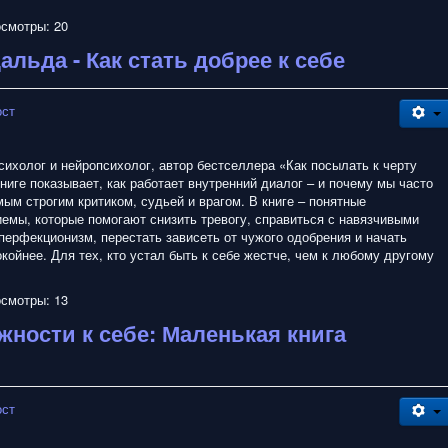
смотры: 20
альда - Как стать добрее к себе
ост
ихолог и нейропсихолог, автор бестселлера «Как посылать к черту
ниге показывает, как работает внутренний диалог – и почему мы часто
ым строгим критиком, судьей и врагом. В книге – понятные
иемы, которые помогают снизить тревогу, справиться с навязчивыми
перфекционизм, перестать зависеть от чужого одобрения и начать
окойнее. Для тех, кто устал быть к себе жестче, чем к любому другому
смотры: 13
жности к себе: Маленькая книга
ост