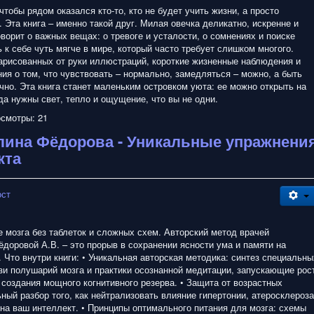
 чтобы рядом оказался кто-то, кто не будет учить жизни, а просто
 Эта книга – именно такой друг. Милая овечка деликатно, искренне и
орит о важных вещах: о тревоге и усталости, о сомнениях и поиске
ть к себе чуть мягче в мире, который часто требует слишком многого.
нарисованных от руки иллюстраций, короткие жизненные наблюдения и
я о том, что чувствовать – нормально, замедляться – можно, а быть
чно. Эта книга станет маленьким островком уюта: ее можно открыть на
да нужны свет, тепло и ощущение, что вы не одни.
смотры: 21
лина Фёдорова - Уникальные упражнени
кта
ост
 мозга без таблеток и сложных схем. Авторский метод врачей
ёдоровой А.В. – это прорыв в сохранении ясности ума и памяти на
 Что внутри книги: • Уникальная авторская методика: синтез специальны
зи полушарий мозга и практики осознанной медитации, запускающие рос
создания мощного когнитивного резерва. • Защита от возрастных
ный разбор того, как нейтрализовать влияние гипертонии, атеросклероза
на ваш интеллект. • Принципы оптимального питания для мозга: схемы