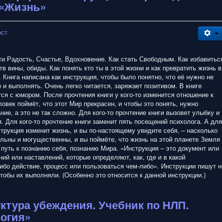
 «Жизнь»
ост
йти Радость, Счастье, Вдохновение. Как стать Свободным. Как избавитьс
тв вины, обиды. Как понять кто ты в этой жизни и как превратить жизнь в
 Книга написана как инструкция, чтобы было понятно, что её нужно не
о и выполнять. Очень легко читается, заряжает позитивом. В книге
ся с юмором. После прочтения книги у кого-то изменится отношение к
еловек поймёт, что этот Мир прекрасен, и чтобы это понять, нужно
ние, а это не так сложно. Для кого-то прочтение книги вызовет улыбку и
. Для кого-то прочтение книги заменит пять посещений психолога. А для
нструкция изменит жизнь, и вы по-настоящему увидите себя, – насколько
льны и могущественны, и вы поймёте, что жизнь на этой планете Земля
о путь к познанию себя, познанию Мира. «Инструкция – это документ или
ий или наставлений, которые определяют, как, где и в какой
ибо действие, процесс или пользоваться чем-либо». Инструкции пишут н
 чтобы их выполняли. (Особенно это относится к данной инструкции.)
уктура убеждения. Учебник по НЛП.
логия»