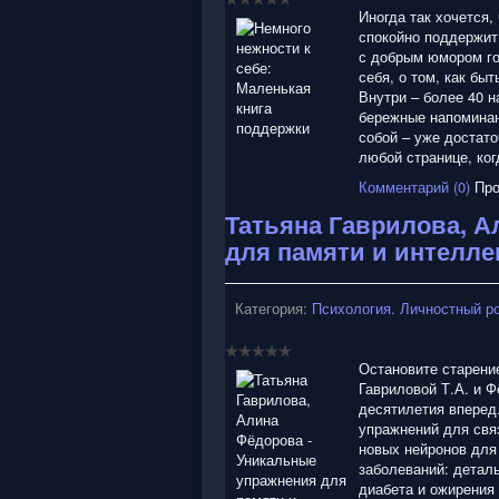
Иногда так хочется,
спокойно поддержит.
с добрым юмором гов
себя, о том, как бы
Внутри – более 40 
бережные напоминани
собой – уже достато
любой странице, ког
Комментарий (0)
Про
Татьяна Гаврилова, А
для памяти и интелле
Категория:
Психология. Личностный р
Остановите старение
Гавриловой Т.А. и Ф
десятилетия вперед.
упражнений для свя
новых нейронов для 
заболеваний: деталь
диабета и ожирения 