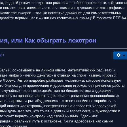
на, водный режим и секретная роль сна в нейропластичности. • Домашня
 и памяти: практическая часть с четкими инструкциями и фотографиями
икаких тренажеров – только понятные движения для самостоятельных
сделайте первый шаг к жизни без когнитивных границ! В формате PDF A4
ия, или Как обыграть лохотрон
ост
 Белый, основываясь на личном опыте, математических расчетах и
вает мифы о «легких деньгах» в ставках на спорт, казино, игровых
ке Форекс. Автор подробно разбирает механизмы, которые используют
го бизнеса для привлечения и удержания игроков: от принципов работы
в случайных чисел до воздействия на биохимию мозга (дофамин,
 затронуты правовые аспекты (включая ограничение дееспособности),
 на азартные игры. «Лудомания» – это не пособие по заработку, а
щий анализ «лохотрона», построенного на слабостях человеческой
ный душ» для тех, кто тонет в долгах и теряет себя, и руководство к
то хочет вернуть контроль над своей жизнью. Здесь нет
правда и реальный путь к остановке. Книга адресована как самим
способы помощи.