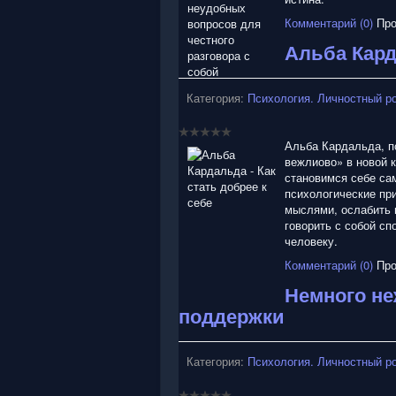
Комментарий (0)
Про
Альба Кард
Категория:
Психология. Личностный р
Альба Кардальда, пс
вежлиово» в новой к
становимся себе сам
психологические пр
мыслями, ослабить 
говорить с собой сп
человеку.
Комментарий (0)
Про
Немного не
поддержки
Категория:
Психология. Личностный р