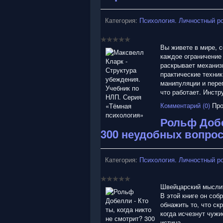
Категория:
Психология. Личностный р
Вы живете в мире, 
каждое ограничение 
раскрывает механиз
практические техник
манипуляции и переп
что работает. Инстр
Комментарий (0)
Про
Рольф Добе
300 неудобных вопрос
Категория:
Психология. Личностный р
Швейцарский мыслит
В этой книге он соб
обнажить то, что ск
когда исчезнут чужи
истина.