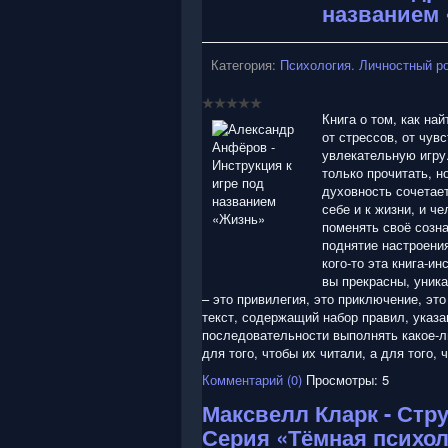
названием
Категория:
Психология. Личностный р
Книга о том, как на
от стрессов, от чувс
увлекательную игру.
только прочитать, н
духовность сочетает
себе и к жизни, и ч
поменять своё созна
поднятие настроения
кого-то эта книга-и
вы прекрасны, уника
– это привилегия, это приключение, эт
текст, содержащий набор правил, указан
последовательности выполнять какое-л
для того, чтобы их читали, а для того,
Комментарий (0)
Просмотры: 5
Максвелл Кларк - Стр
Серия «Тёмная психо