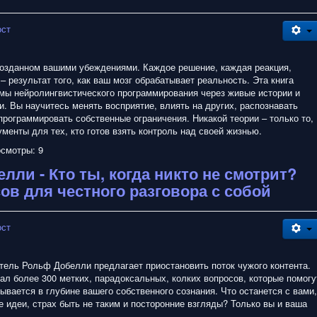
ост
созданном вашими убеждениями. Каждое решение, каждая реакция,
– результат того, как ваш мозг обрабатывает реальность. Эта книга
мы нейролингвистического программирования через живые истории и
и. Вы научитесь менять восприятие, влиять на других, распознавать
рограммировать собственные ограничения. Никакой теории – только то,
ументы для тех, кто готов взять контроль над своей жизнью.
смотры: 9
лли - Кто ты, когда никто не смотрит?
ов для честного разговора с собой
ост
ель Рольф Добелли предлагает приостановить поток чужого контента.
рал более 300 метких, парадоксальных, колких вопросов, которые помогу
рывается в глубине вашего собственного сознания. Что останется с вами,
е идеи, страх быть не таким и посторонние взгляды? Только вы и ваша