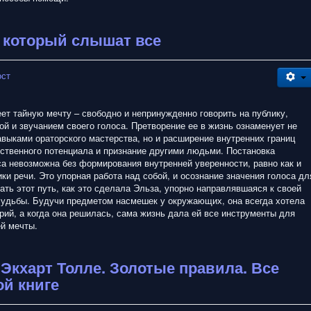
, который слышат все
ост
ет тайную мечту – свободно и непринужденно говорить на публику,
й и звучанием своего голоса. Претворение ее в жизнь ознаменует не
авыками ораторского мастерства, но и расширение внутренних границ
бственного потенциала и признание другими людьми. Постановка
са невозможна без формирования внутренней уверенности, равно как и
ки речи. Это упорная работа над собой, и осознание значения голоса дл
ать этот путь, как это сделала Эльза, упорно направлявшаяся к своей
судьбы. Будучи предметом насмешек у окружающих, она всегда хотела
рий, а когда она решилась, сама жизнь дала ей все инструменты для
й мечты.
 Экхарт Толле. Золотые правила. Все
й книге