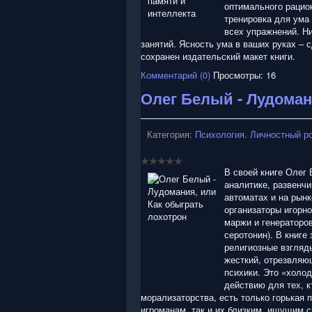
оптимального рацио
тренировка для ума
всех упражнений. Н
занятий. Ясность ума в ваших руках – 
сохранен издательский макет книги.
Комментарий (0)
Просмотры: 16
Олег Белый - Лудоман
Категория:
Психология. Личностный р
В своей книге Олег
аналитике, развенчи
автоматах и на рын
организаторы игорно
маржи и генераторо
серотонин). В книге
религиозные взгляды
жесткий, отрезвляю
психики. Это «холод
действию для тех, к
морализаторства, есть только горькая 
игроманам, так и их близким, ищущим 