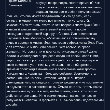
ощущения зря потраченного времени? Как
почувствовать, что живешь по-настоящему,
отдавая жизни всего себя и получая взамен
лучшее, что она может предложить? И что делать, если
сегодня в жизненном меню нет ничего, что хотелось бы
заказать? Может быть, ответ на эти вопросы знает Джон Гленн
– первый американец, полетевший в космос, а после
неожиданно сделавший карьеру в Сенате. Или нобелевская
лауреатка Тони Моррисон, обратившаяся к сочинительству
лишь в середине жизни. Или неистовая суфражистка Элис Пол,
для которой не было цели важнее, чем борьба за права
женщин… Истории этих и других потрясающих людей Джим
Коллинз исследовал в процессе создания своей новой книги,
ища ответ на вопрос: как прожить действительно хорошую –
свою собственную – жизнь, учитывая, что в ней время от
времени происходят локальные и глобальные катастрофы?
Каждая книга Коллинза – большое событие. Возможно, эта –
самое большое из всех. Истории, которые он изучал
двенадцать лет, не содержат готовых рецептов – но постепенно
складываются в закономерность. Смысл не в том, чтобы найти
«правильный путь», а в том, чтобы понять, что в этой жизни
действительно ваше. И не размениваться на то, что просто
получается неплохо. В формате PDF A4 сохранён издательский
дизайн.