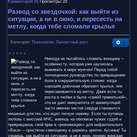
Комментарий (0)
Просмотры: 23
Развод со звездочкой: как выйти из
ситуации, а не в окно, и пересесть на
метлу, когда тебе сломали крылья
Категория:
Психология. Личностный рост
Никогда не пытайтесь сломить женщину –
особенно ту, которая уже научилась
выживать в мире мужчин! Перед тобой
полноценное руководство по превращению
боли в сокрушительную стихию: когда
хорошим девочкам обрезают крылья, они
пересаживаются на метлу. Даже если ты
росла в любви и была «самой правильной»,
это не дает иммунитета от манипуляций:
часто именно чистое сердце становится
мишенью для тех, кто ищет легкую наживу. Если ты путаешь
любовь с миссией МЧС, живешь на обломках чужих судеб и
превращаешь свой брак в «реанимацию» для инфантильного
«Васи» – пристегни самооценку и держись крепче, бусинка! Ты
узнаешь, как выйти из ситуации, а не в окно, почему женская