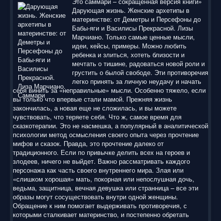
Это саммари – сокращенная версия книги»
Дарующая жизнь. Женские архетипы в
материнстве: от Деметры и Персефоны до
Бабы-яги и Василисы Прекрасной. Лизы
Марчиано. Только самые ценные мысли,
идеи, кейсы, примеры. Можно любить
ребенка и злиться, хотеть близости и
мечтать о тишине, радоваться новой роли и
грустить о былой свободе. Эти противоречия
легко принять за личную неудачу и начать
себя винить за «неправильные» мысли. Особенно тяжело, если
вы только что впервые стали мамой. Прежняя жизнь
закончилась, а новая еще не сложилась, и вы можете
чувствовать, что теряете себя. Что ж, самое время для
сказкотерапии. Это не насмешка, а популярный в аналитической
психологии метод осмысления своего опыта через прочтение
мифов и сказок. Правда, это прочтение далеко от
традиционного. Если по привычке делить всех на героев и
злодеев, ничего не выйдет. Важно рассматривать каждого
персонажа как часть своего внутреннего мира. Злая или
«слишком хорошая» мать, покорная или непослушная дочь,
ведьма, защитница, вечная девушка или странница – все эти
образы могут сосуществовать внутри одной женщины.
Обращение к ним помогает выдерживать противоречия, с
которыми сталкивает материнство, и постепенно обретать