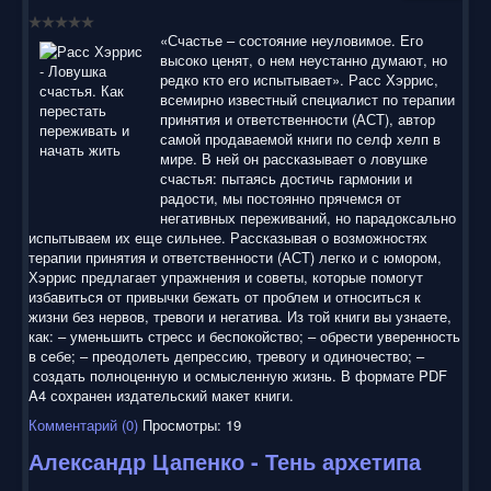
воспользоваться нашим сайтом, найти и скачать нужные
Вам электронные книги бесплатно и без регистрации введя
«Счастье – состояние неуловимое. Его
автора, название книги или имя полюбившегося героя в
высоко ценят, о нем неустанно думают, но
строку поиска. На нашем сайте для ознакомления можно
редко кто его испытывает». Расс Хэррис,
бесплатно
скачать
книги
в электронных форматах fb2,
всемирно известный специалист по терапии
epub, pdf, rtf, txt, читать онлайн или купить лицензионные
принятия и ответственности (АСТ), автор
электронные книги. Наш сайт постоянно развивается и
самой продаваемой книги по селф хелп в
пополняется. Надеюсь, Вы станете нашим постоянным
мире. В ней он рассказывает о ловушке
посетителем.
счастья: пытаясь достичь гармонии и
радости, мы постоянно прячемся от
негативных переживаний, но парадоксально
испытываем их еще сильнее. Рассказывая о возможностях
терапии принятия и ответственности (АСТ) легко и с юмором,
Хэррис предлагает упражнения и советы, которые помогут
избавиться от привычки бежать от проблем и относиться к
жизни без нервов, тревоги и негатива. Из той книги вы узнаете,
как: – уменьшить стресс и беспокойство; – обрести уверенность
в себе; – преодолеть депрессию, тревогу и одиночество; –
создать полноценную и осмысленную жизнь. В формате PDF
A4 сохранен издательский макет книги.
Комментарий (0)
Просмотры: 19
Александр Цапенко - Тень архетипа