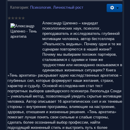
Категория:
Психология. Личностный рост
Александр Цапенко – кандидат
психологических наук, психолог,
преподаватель и исследователь глубинной
мотивации человека, автор бестселлера
«Реальность ведьмы». Почему одни и те же
сценарии повторяются в нашей жизни?
Почему мы выбираем похожих партнёров,
сталкиваемся с одними и теми же
трудностями или неожиданно оказываемся в
одинаковых жизненных ситуациях? Книга
«Тень архетипа» раскрывает идею наследственных архетипов –
глубинных сил, которые формируют наши желания, страхи,
характер и судьбу. Основой исследова-ния стал тест
портретных выборов швейцарского психиатра Леопольда Сонди
– уникальный метод, позволяющий увидеть скрытые мотивации
человека. Автор описывает 16 архетипических сил и их теневые
стороны – внутренние программы, влияющие на настроение,
здоровье, отношения и жизненные решения. «Тень архетипа»
помогает лучше понять свои сильные и слабые стороны,
сделать более осознанный выбор профессии, найти
подходящий жизненный стиль и выстроить путь к более