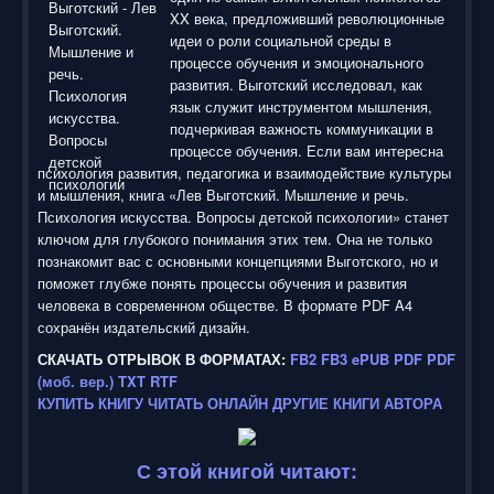
XX века, предложивший революционные
идеи о роли социальной среды в
процессе обучения и эмоционального
развития. Выготский исследовал, как
язык служит инструментом мышления,
подчеркивая важность коммуникации в
процессе обучения. Если вам интересна
психология развития, педагогика и взаимодействие культуры
и мышления, книга «Лев Выготский. Мышление и речь.
Психология искусства. Вопросы детской психологии» станет
ключом для глубокого понимания этих тем. Она не только
познакомит вас с основными концепциями Выготского, но и
поможет глубже понять процессы обучения и развития
человека в современном обществе. В формате PDF A4
сохранён издательский дизайн.
СКАЧАТЬ ОТРЫВОК В ФОРМАТАХ:
FB2
FB3
ePUB
PDF
PDF
(моб. вер.)
TXT
RTF
КУПИТЬ КНИГУ
ЧИТАТЬ ОНЛАЙН
ДРУГИЕ КНИГИ АВТОРА
С этой книгой читают: